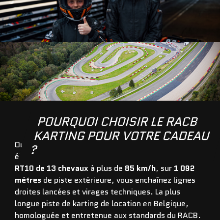
POURQUOI CHOISIR LE RACB
KARTING POUR VOTRE CADEAU
Oubliez les circuits indoor sombres et les karts
?
électriques trop sages. Ici, vous pilotez un
Sodi
RT10 de 13 chevaux
à plus de
85 km/h
, sur
1 092
mètres
de piste extérieure, vous enchaînez lignes
droites lancées et virages techniques. La plus
longue piste de karting de location en Belgique,
homologuée et entretenue aux standards du RACB.