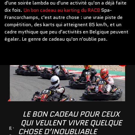
d'une soirée lambda ou d'une activité qu'on a déjà faite
dix fois.
Un bon cadeau au karting du RACB
Spa-
Francorchamps, c'est autre chose : une vraie piste de
compétition, des karts qui atteignent 85 km/h, et un
cadre mythique que peu d'activités en Belgique peuvent
égaler. Le genre de cadeau qu'on n'oublie pas.
LE BON CADEAU POUR CEUX
QUI VEULENT VIVRE QUELQUE
Il y a les cadeaux qu'on reçoit et qu'on range. Et il y
CHOSE D’INOUBLIABLE