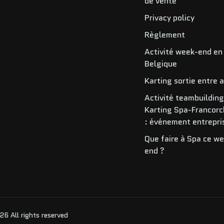
de vente
Privacy policy
Règlement
Activité week-end en
Belgique
Karting sortie entre 
Activité teambuildin
Karting Spa-Francor
: événement entrepri
Que faire à Spa ce w
end ?
 All rights reserved