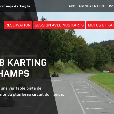
orchamps-karting.be
APP
AGENDA EN LIGNE
IN
RÉSERVATION
SESSION AVEC NOS KARTS
MOTOS ET KA
B KARTING
CHAMPS
 une véritable piste de
inte du plus beau circuit du monde.