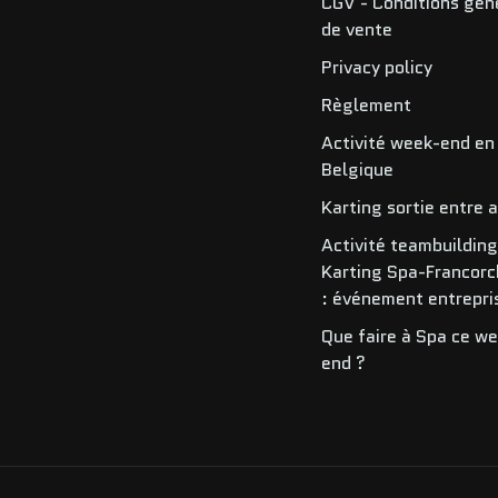
CGV - Conditions gén
de vente
Privacy policy
Règlement
Activité week-end en
Belgique
Karting sortie entre 
Activité teambuildin
Karting Spa-Francor
: événement entrepri
Que faire à Spa ce w
end ?