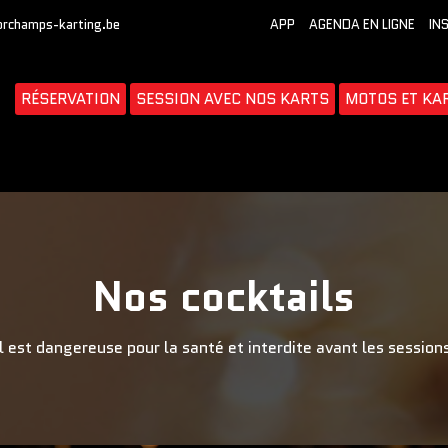
orchamps-karting.be
APP
AGENDA EN LIGNE
IN
RÉSERVATION
SESSION AVEC NOS KARTS
MOTOS ET KA
Nos cocktails
 est dangereuse pour la santé et interdite avant les sessions