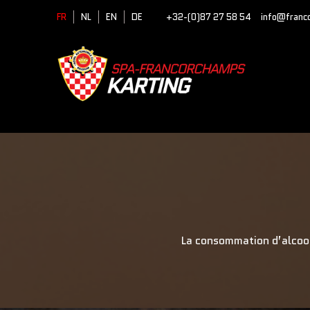
FR
NL
EN
DE
+32-(0)87 27 58 54
info@franc
La consommation d’alcool